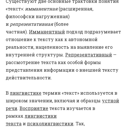
Существуют две основные трактовки понятия
«текст»:
имманентная
(расширенная,
философски нагруженная)
и
репрезентативная
(более
частная).
Имманентный
подход подразумевает
отношение к тексту как к автономной
реальности, нацеленность на выявление его
внутренней структуры.
Репрезентативный
—
рассмотрение текста как особой формы
представления информации о внешней тексту
действительности.
В
лингвистике
термин «текст» используется в
широком значении, включая и образцы
устной
речи
.
Восприятие
текста изучается в
рамках
лингвистики
текста
и
психолингвистики
. Так,