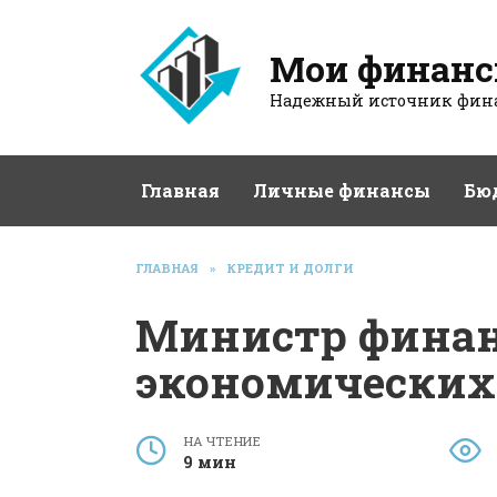
Перейти
к
Мои финан
содержанию
Надежный источник фина
Главная
Личные финансы
Бю
ГЛАВНАЯ
»
КРЕДИТ И ДОЛГИ
Министр финан
экономических
НА ЧТЕНИЕ
9 мин