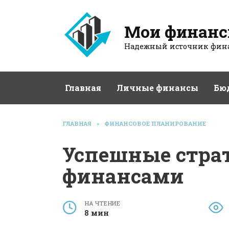
Перейти
к
Мои финан
содержанию
Надежный источник фина
Главная
Личные финансы
Бю
ГЛАВНАЯ
»
ФИНАНСОВОЕ ПЛАНИРОВАНИЕ
Успешные стра
финансами
НА ЧТЕНИЕ
8 мин