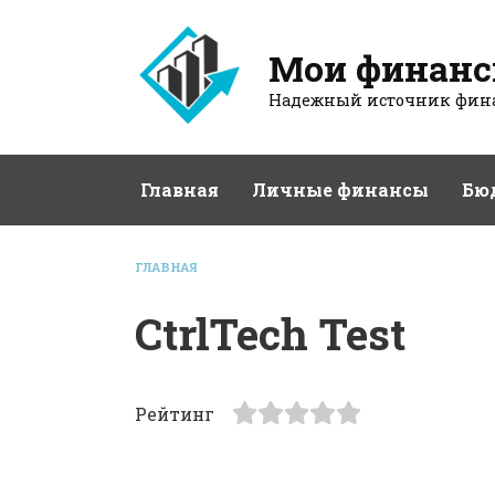
Перейти
к
Мои финан
содержанию
Надежный источник фина
Главная
Личные финансы
Бю
ГЛАВНАЯ
CtrlTech Test
Рейтинг