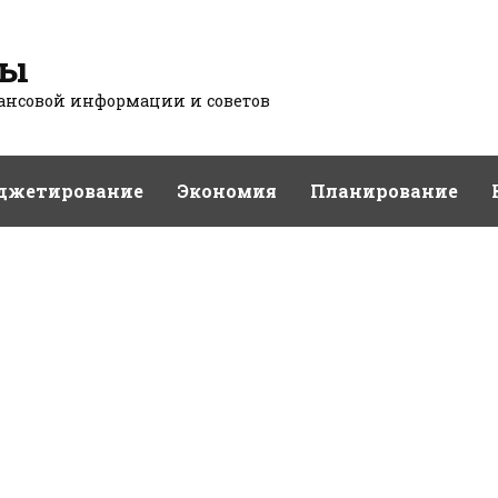
сы
нсовой информации и советов
джетирование
Экономия
Планирование