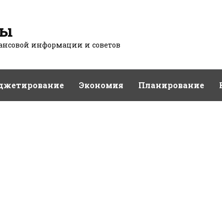
сы
нсовой информации и советов
джетирование
Экономия
Планирование