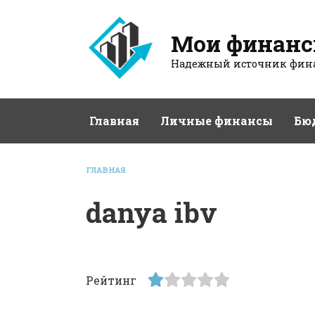
Перейти
к
Мои финан
содержанию
Надежный источник фина
Главная
Личные финансы
Бю
ГЛАВНАЯ
danya ibv
Рейтинг