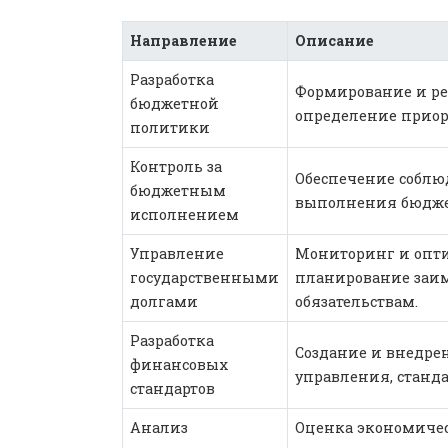
Направление
Описание
Разработка
Формирование и ре
бюджетной
определение приори
политики
Контроль за
Обеспечение соблю
бюджетным
выполнения бюджет
исполнением
Управление
Мониторинг и опти
государственными
планирование заи
долгами
обязательствам.
Разработка
Создание и внедре
финансовых
управления, станд
стандартов
Анализ
Оценка экономичес