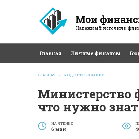
Перейти
к
Мои финан
содержанию
Надежный источник фина
Главная
Личные финансы
Бю
ГЛАВНАЯ
»
БЮДЖЕТИРОВАНИЕ
Министерство 
что нужно знат
НА ЧТЕНИЕ
П
6 мин
4