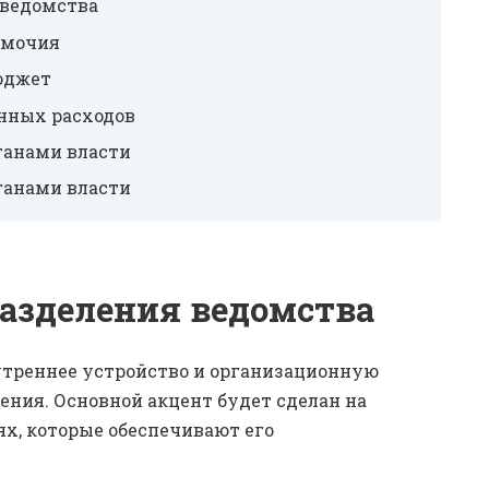
 ведомства
омочия
юджет
енных расходов
ганами власти
ганами власти
азделения ведомства
утреннее устройство и организационную
ния. Основной акцент будет сделан на
х, которые обеспечивают его