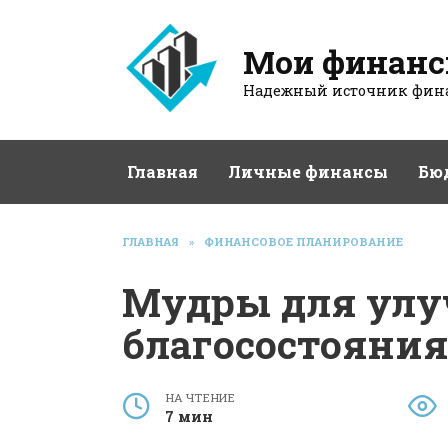
Перейти
к
Мои финан
содержанию
Надежный источник фина
Главная
Личные финансы
Бю
ГЛАВНАЯ
»
ФИНАНСОВОЕ ПЛАНИРОВАНИЕ
Мудры для ул
благосостояния
НА ЧТЕНИЕ
7 мин