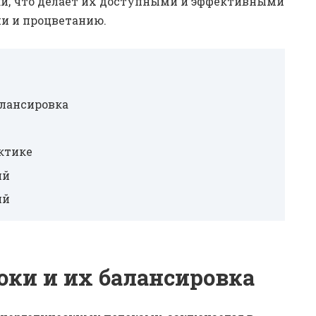
ки, что делает их доступными и эффективными
ии и процветанию.
алансировка
ктике
ий
ий
оки и их балансировка